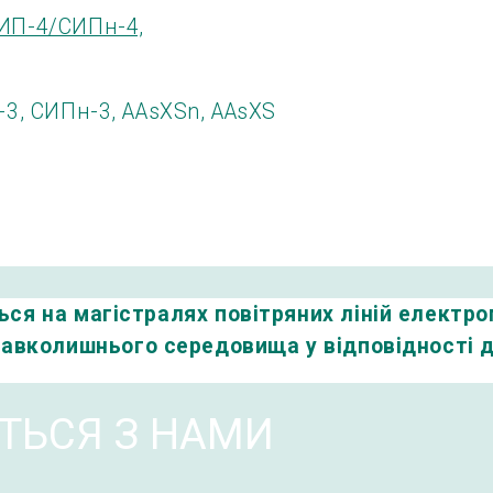
ИП-4/СИПн-4,
ься
на
магістралях
повітряних
ліній
електро
навколишнього
середовища
у відповідності
д
ІТЬСЯ З НАМИ