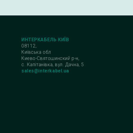
ИНТЕРКАБЕЛЬ КИЇВ
08112,
Київська обл
Киево-Святошинский р-н,
с. Капітанівка, вул. Дачна, 5
sales@interkabel.ua