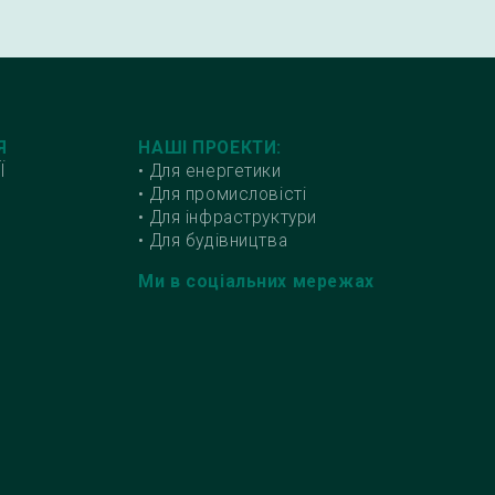
Я
НАШІ ПРОЕКТИ:
Ї
• Для енергетики
• Для промисловісті
• Для інфраструктури
• Для будівництва
Ми в соціальних мережах