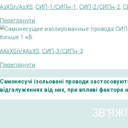
AsXSn/AsXS
,
СИП-1/СИПн-1,
СИП-2/СИПн-2,
С
Переглянути
більше 1 кВ:
AAsXSn/AAsXS
,
СИП-3/СИПн-3
Переглянути
Самонесучі
ізольовані проводи
застосовуют
відгалуженнях
від
них
,
при
впливі
фактора
ЗВ'ЯЖ