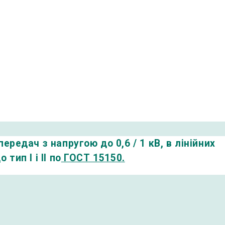
передач
з
напругою
до
0,6
/
1
кВ
,
в
лінійних
о тип I і II по
ГОСТ 15150.